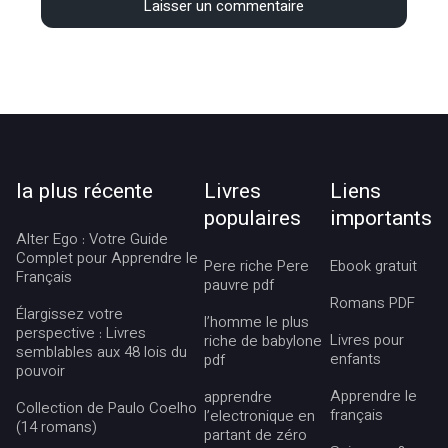
la plus récente
Livres
Liens
populaires
importants
Alter Ego : Votre Guide
Complet pour Apprendre le
Pere riche Pere
Ebook gratuit
Français
pauvre pdf
Romans PDF
Élargissez votre
l’homme le plus
perspective : Livres
Livres pour
riche de babylone
semblables aux 48 lois du
enfants
pdf
pouvoir
Apprendre le
apprendre
Collection de Paulo Coelho
français
l’electronique en
(14 romans)
partant de zéro