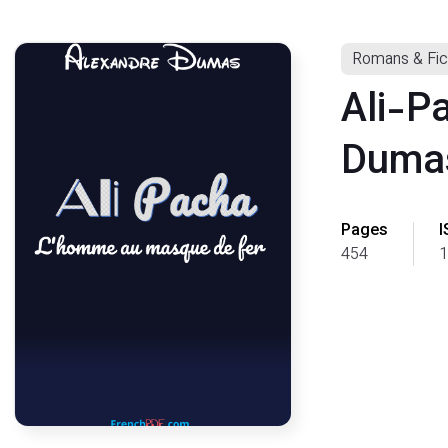
Romans & Fic
Ali-P
Duma
Pages
I
454
1