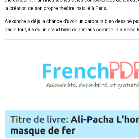
« le cancer ». Parmi les tâches et les compétences dont il est 
la création de son propre théâtre installé à Paris.
Alexandre a déjà la chance d’avoir un parcours bien dessiné par so
par le tout, il a eu un grand bilan de romans comme : La Reine 