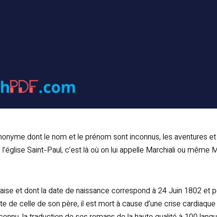
nyme dont le nom et le prénom sont inconnus, les aventures et le
’église Saint-Paul, c’est là où on lui appelle Marchiali ou même M
çaise et dont la date de naissance correspond à 24 Juin 1802 et p
 de celle de son père, il est mort à cause d’une crise cardiaque 