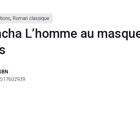
tions
,
Roman classique
acha L’homme au masque 
s
SBN
517602939