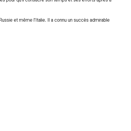
ues pour qu’il consacre son temps et ses efforts après à
la Russie et même l’Italie. Il a connu un succès admirable