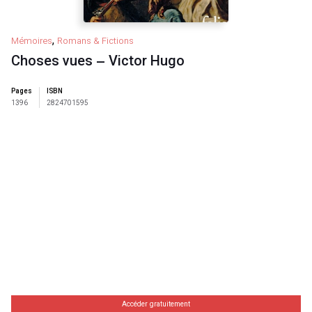
,
Mémoires
Romans & Fictions
Choses vues – Victor Hugo
Pages
ISBN
1396
2824701595
Accéder gratuitement