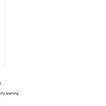
s
nny learning