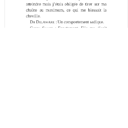
Les Sœurs ennemies PDF Téléchargement Gratuit
48
ratings
4.4
/
5
Accéder gratuitement