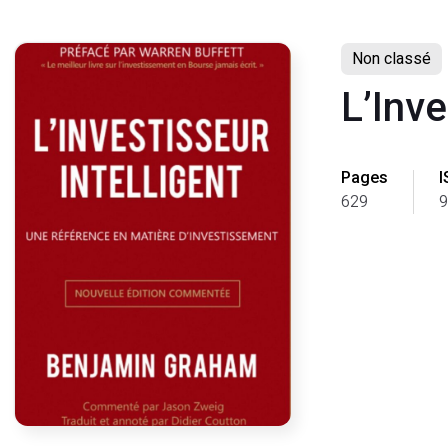
Non classé
L’Inve
Pages
I
629
9