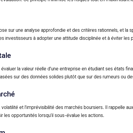
 d’évaluation. Ce principe minimise les risques tout en maximisan
pose sur une analyse approfondie et des critères rationnels, et la 
investisseurs à adopter une attitude disciplinée et à éviter les p
tale
évaluer la valeur réelle d’une entreprise en étudiant ses états fin
asées sur des données solides plutôt que sur des rumeurs ou d
arché
olatilité et l’imprévisibilité des marchés boursiers. Il rappelle au
ir les opportunités lorsqu’il sous-évalue les actions.