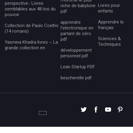
l’homme le plus
perspective : Livres
Livres pour
riche de babylone
semblables aux 48 lois du
enfants
pdf
pouvoir
Apprendre le
apprendre
Collection de Paulo Coelho
français
l’electronique en
(14 romans)
partant de zéro
Sciences &
pdf
Yasmina Khadra livres – La
Techniques
grande collection en
développement
personnel pdf
Lean Startup PDF
bescherelle pdf