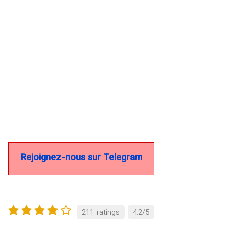
Rejoignez-nous sur Telegram
211
ratings
4.2
/
5