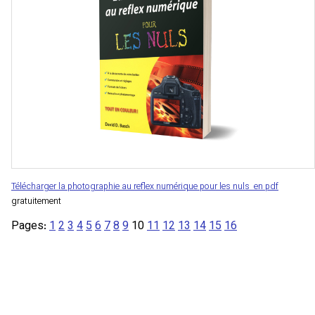
Télécharger la photographie au reflex numérique pour les nuls en pdf
gratuitement
Pages:
1
2
3
4
5
6
7
8
9
10
11
12
13
14
15
16