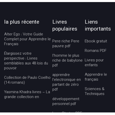
la plus récente
Livres
Liens
populaires
importants
Alter Ego : Votre Guide
Complet pour Apprendre le
Pere riche Pere
Ebook gratuit
Français
pauvre pdf
Romans PDF
Élargissez votre
l’homme le plus
perspective : Livres
Livres pour
riche de babylone
semblables aux 48 lois du
enfants
pdf
pouvoir
Apprendre le
apprendre
Collection de Paulo Coelho
français
l’electronique en
(14 romans)
partant de zéro
Sciences &
pdf
Yasmina Khadra livres – La
Techniques
grande collection en
développement
personnel pdf
Lean Startup PDF