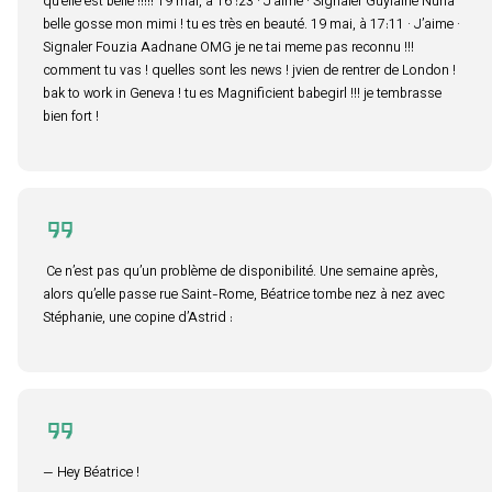
qu’elle est belle !!!!! 19 mai, à 16 :23 · J’aime · Signaler Guylaine Nuria
belle gosse mon mimi ! tu es très en beauté. 19 mai, à 17:11 · J’aime ·
Signaler Fouzia Aadnane OMG je ne tai meme pas reconnu !!!
comment tu vas ! quelles sont les news ! jvien de rentrer de London !
bak to work in Geneva ! tu es Magnificient babegirl !!! je tembrasse
bien fort !
Ce n’est pas qu’un problème de disponibilité. Une semaine après,
alors qu’elle passe rue Saint-Rome, Béatrice tombe nez à nez avec
Stéphanie, une copine d’Astrid :
— Hey Béatrice !