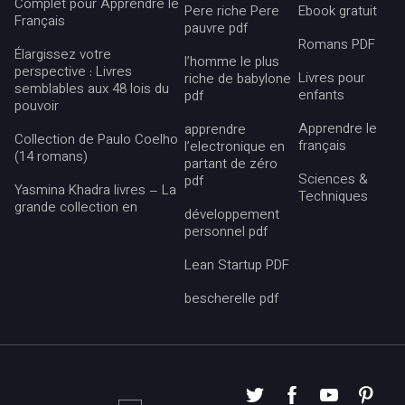
Complet pour Apprendre le
Pere riche Pere
Ebook gratuit
Français
pauvre pdf
Romans PDF
Élargissez votre
l’homme le plus
perspective : Livres
Livres pour
riche de babylone
semblables aux 48 lois du
enfants
pdf
pouvoir
Apprendre le
apprendre
Collection de Paulo Coelho
français
l’electronique en
(14 romans)
partant de zéro
Sciences &
pdf
Yasmina Khadra livres – La
Techniques
grande collection en
développement
personnel pdf
Lean Startup PDF
bescherelle pdf