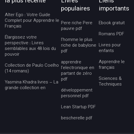
la plus récente
Livres
Liens
populaires
importants
Alter Ego : Votre Guide
Complet pour Apprendre le
Pere riche Pere
Ebook gratuit
Français
pauvre pdf
Romans PDF
Élargissez votre
l’homme le plus
perspective : Livres
Livres pour
riche de babylone
semblables aux 48 lois du
enfants
pdf
pouvoir
Apprendre le
apprendre
Collection de Paulo Coelho
français
l’electronique en
(14 romans)
partant de zéro
Sciences &
pdf
Yasmina Khadra livres – La
Techniques
grande collection en
développement
personnel pdf
Lean Startup PDF
bescherelle pdf