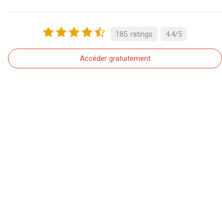
185
ratings
4.4
/
5
Accéder gratuitement