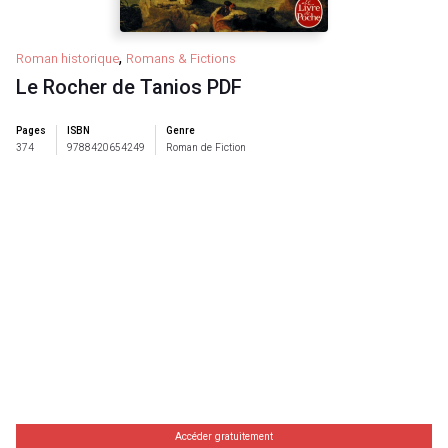
,
Roman historique
Romans & Fictions
Le Rocher de Tanios PDF
Pages
ISBN
Genre
374
9788420654249
Roman de Fiction
Accéder gratuitement