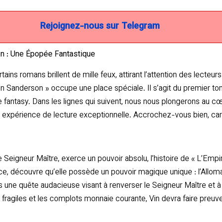
Rejoignez-nous sur Telegram
on : Une Épopée Fantastique
ertains romans brillent de mille feux, attirant l’attention des lect
 Sanderson » occupe une place spéciale. Il s’agit du premier tom
antasy. Dans les lignes qui suivent, nous nous plongerons au cœu
ne expérience de lecture exceptionnelle. Accrochez-vous bien, 
Seigneur Maître, exerce un pouvoir absolu, l’histoire de « L’Empi
ce, découvre qu’elle possède un pouvoir magique unique : l’Allom
s une quête audacieuse visant à renverser le Seigneur Maître et à l
 fragiles et les complots monnaie courante, Vin devra faire preuv