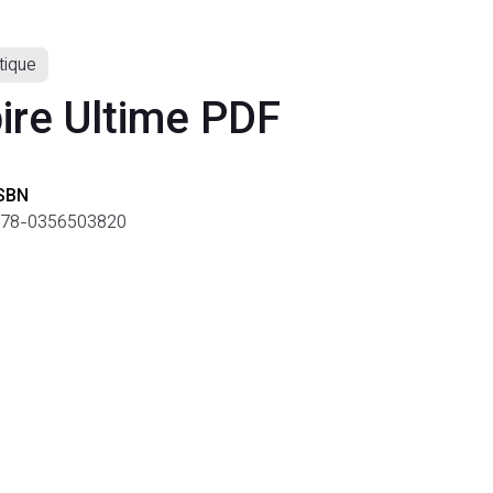
tique
ire Ultime PDF
SBN
78-0356503820