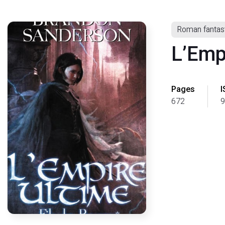
Roman fantas
L’Emp
Pages
I
672
9