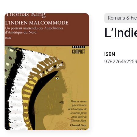
Romans & Fic
L’Ind
ISBN
97827646225