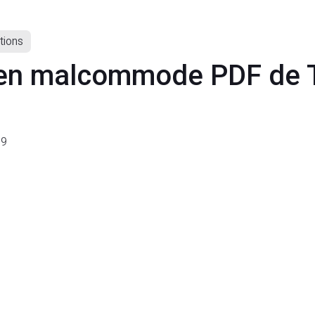
tions
ien malcommode PDF de 
99