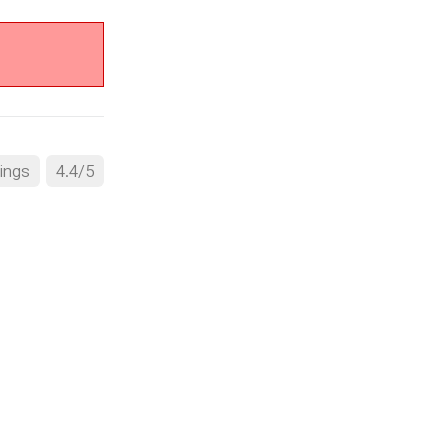
ings
4.4
/
5