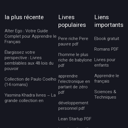
la plus récente
Livres
Liens
populaires
importants
Alter Ego : Votre Guide
Complet pour Apprendre le
Pere riche Pere
Ebook gratuit
Français
pauvre pdf
Romans PDF
Élargissez votre
l’homme le plus
perspective : Livres
Livres pour
riche de babylone
semblables aux 48 lois du
enfants
pdf
pouvoir
Apprendre le
apprendre
Collection de Paulo Coelho
français
l’electronique en
(14 romans)
partant de zéro
Sciences &
pdf
Yasmina Khadra livres – La
Techniques
grande collection en
développement
personnel pdf
Lean Startup PDF