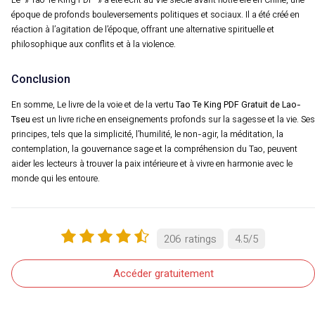
Le » Tao Te King PDF » a été écrit au VIe siècle avant notre ère en Chine, une
époque de profonds bouleversements politiques et sociaux. Il a été créé en
réaction à l’agitation de l’époque, offrant une alternative spirituelle et
philosophique aux conflits et à la violence.
Conclusion
En somme, Le livre de la voie et de la vertu
Tao Te King PDF Gratuit de Lao-
Tseu
est un livre riche en enseignements profonds sur la sagesse et la vie. Ses
principes, tels que la simplicité, l’humilité, le non-agir, la méditation, la
contemplation, la gouvernance sage et la compréhension du Tao, peuvent
aider les lecteurs à trouver la paix intérieure et à vivre en harmonie avec le
monde qui les entoure.
206
ratings
4.5
/
5
Accéder gratuitement