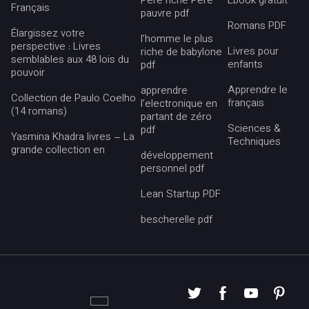
Pere riche Pere
Ebook gratuit
Français
pauvre pdf
Romans PDF
Élargissez votre
l’homme le plus
perspective : Livres
Livres pour
riche de babylone
semblables aux 48 lois du
enfants
pdf
pouvoir
Apprendre le
apprendre
Collection de Paulo Coelho
français
l’electronique en
(14 romans)
partant de zéro
Sciences &
pdf
Yasmina Khadra livres – La
Techniques
grande collection en
développement
personnel pdf
Lean Startup PDF
bescherelle pdf