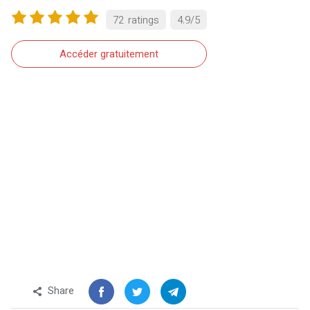
72
ratings
4.9
/
5
Accéder gratuitement
Share